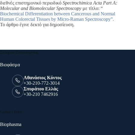
διεθνές επιστημονικό περιοδικό
Spectrochimica Acta Part A:
Molecular and Biomolecular Spectroscopy
με τίτλο: “
Biochemical Differentiation between Cancerous and Normal
Human Colorectal Tissues by Micro-Raman Spectroscopy”.
Το άρθρο έγινε δεκτό για δημοσίευση.
Στοιχεία Επικοινωνίας
Βιοφάσμα
Αθανάσιος Κόντος
+30-210-772-3014
Σπυράτου Ελλάς
+30-210 7462916
Contact Info
Biophasma