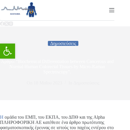
Ανοίξτε τη γραμμή εργαλείων
Δημοσιεύσεις
Άρθρο: “Biochemical Differentiation between Cancerous and
Normal Human Colorectal Tissues by Micro-Raman
Spectroscopy”.
On
18 Μαΐου 2023
In
Δημοσιεύσεις
Η
ομάδα του ΕΜΠ, του ΕΚΠΑ, του ΔΠΘ και της Alpha
ΠΛΗΡΟΦΟΡΙΚΗ ΑΕ κατέθεσε ένα άρθρο πρωτότυπης
φασματοσκοπικής έρευνας σε ιστούς του παχέος εντέρου στο