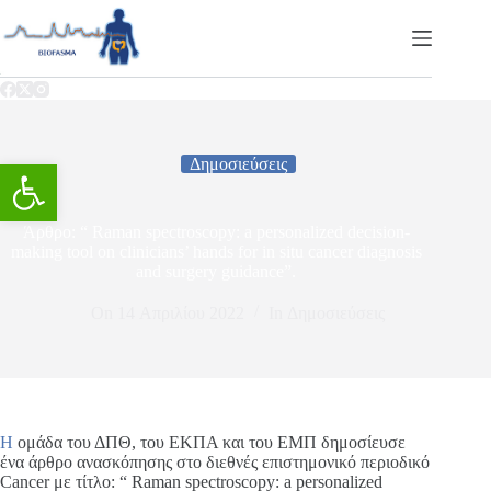
Ανοίξτε τη γραμμή εργαλείων
Δημοσιεύσεις
Άρθρο: “ Raman spectroscopy: a personalized decision-
making tool on clinicians’ hands for in situ cancer diagnosis
and surgery guidance”.
On
14 Απριλίου 2022
In
Δημοσιεύσεις
Η
ομάδα του ΔΠΘ, του ΕΚΠΑ και του ΕΜΠ δημοσίευσε
ένα άρθρο ανασκόπησης στο διεθνές επιστημονικό περιοδικό
Cancer με τίτλο: “ Raman spectroscopy: a personalized