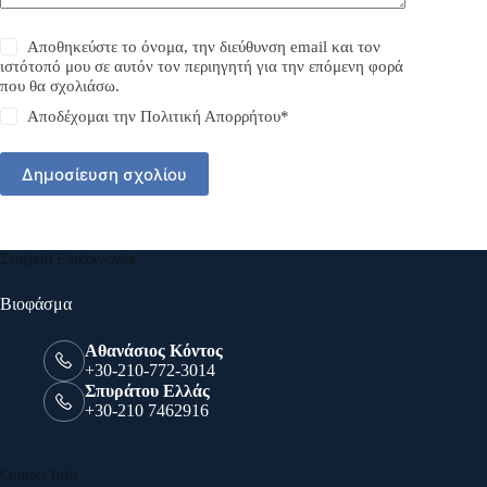
Αποθηκεύστε το όνομα, την διεύθυνση email και τον
ιστότοπό μου σε αυτόν τον περιηγητή για την επόμενη φορά
που θα σχολιάσω.
Αποδέχομαι την
Πολιτική Απορρήτου
*
Δημοσίευση σχολίου
Στοιχεία Επικοινωνίας
Βιοφάσμα
Αθανάσιος Κόντος
+30-210-772-3014
Σπυράτου Ελλάς
+30-210 7462916
Contact Info