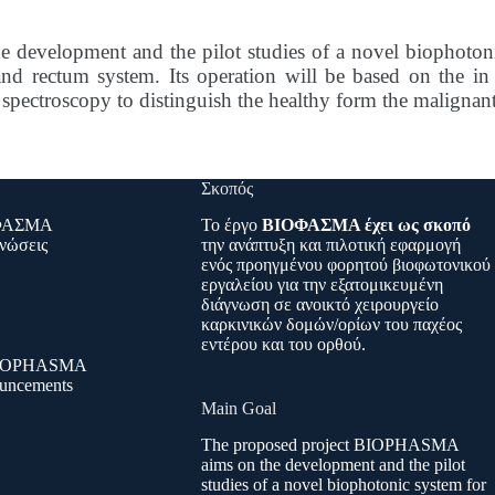
velopment and the pilot studies of a novel biophotonic
 and rectum system. Its operation will be based on the in 
n spectroscopy to distinguish the healthy form the malignant
Σκοπός
ΟΦΑΣΜΑ
Το έργο
ΒΙΟΦΑΣΜΑ έχει ως σκοπό
νώσεις
την ανάπτυξη και πιλοτική εφαρμογή
ενός προηγμένου φορητού βιοφωτονικού
εργαλείου για την εξατομικευμένη
διάγνωση σε ανοικτό χειρουργείο
καρκινικών δομών/ορίων του παχέος
εντέρου και του ορθού.
 BIOPHASMA
uncements
Main Goal
The proposed project BIOPHASMA
aims on the development and the pilot
studies of a novel biophotonic system for