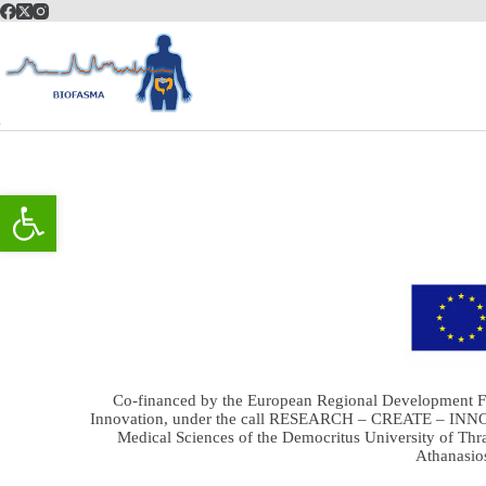
Ανοίξτε τη γραμμή εργαλείων
HOME
Co‐financed by the European Regional Development Fu
Innovation, under the call RESEARCH – CREATE – INNOVA
Medical Sciences of the Democritus University of Th
Athanasio