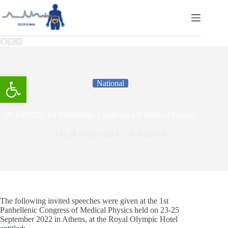
Ανοίξτε τη γραμμή εργαλείων
National
PCMP2022: 1st Panhellenic Conference if Medical Physics
On
18 Μαΐου 2023
In
National
The following invited speeches were given at the 1st
Panhellenic Congress of Medical Physics held on 23-25
September 2022 in Athens, at the Royal Olympic Hotel