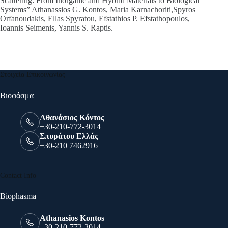
Scattering: From Inorganic and Hybrid Materials to Biological
Systems” Athanassios G. Kontos, Maria Karnachoriti,Spyros
Orfanoudakis, Ellas Spyratou, Efstathios P. Efstathopoulos,
Ioannis Seimenis, Yannis S. Raptis.
Στοιχεία Επικοινωνίας
Βιοφάσμα
Αθανάσιος Κόντος
+30-210-772-3014
Σπυράτου Ελλάς
+30-210 7462916
Contact Info
Biophasma
Athanasios Kontos
+30-210-772-3014