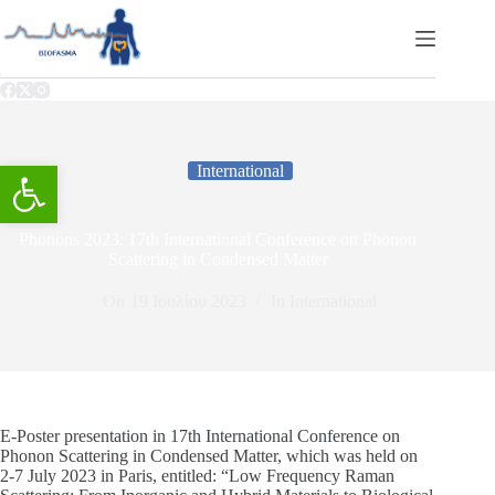
Ανοίξτε τη γραμμή εργαλείων
International
Phonons 2023: 17th International Conference on Phonon
Scattering in Condensed Matter
On
19 Ιουλίου 2023
In
International
Ε-Poster presentation in 17th International Conference on
Phonon Scattering in Condensed Matter, which was held on
2-7 July 2023 in Paris, entitled: “Low Frequency Raman